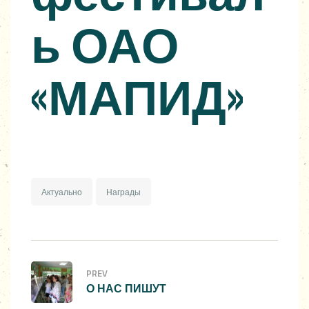
ь ОАО
«МАПИД»
Актуально
Награды
PREV
О НАС ПИШУТ