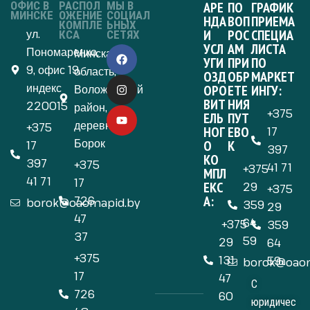
ОФИС В
РАСПОЛ
МЫ В
АРЕ
ПО
ГРАФИК
МИНСКЕ
ОЖЕНИЕ
СОЦИАЛ
НДА
ВОП
ПРИЕМА
КОМПЛЕ
ЬНЫХ
ул.
И
РОС
СПЕЦИА
КСА
СЕТЯХ
УСЛ
АМ
ЛИСТА
Пономаренко,
Минская
УГИ
ПРИ
ПО
9, офис 19,
область,
ОЗД
ОБР
МАРКЕТ
индекс
Воложинский
ОРО
ЕТЕ
ИНГУ:
ВИТ
НИЯ
220015
район,
+375
ЕЛЬ
ПУТ
деревня
+375
НОГ
ЕВО
17
Борок
О
К
17
397
КО
397
+375
41 71
+375
МПЛ
41 71
17
ЕКС
29
+375
А:
726
borok@oaomapid.by
359
29
47
64
+375
359
37
59
29
64
+375
131
59
borok@oaom
17
47
С
726
60
юридичес